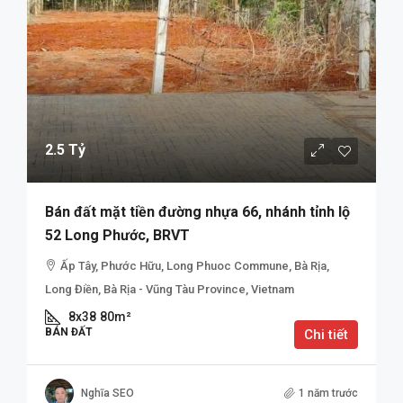
2.5 Tỷ
Bán đất mặt tiền đường nhựa 66, nhánh tỉnh lộ
52 Long Phước, BRVT
Ấp Tây, Phước Hữu, Long Phuoc Commune, Bà Rịa,
Long Điền, Bà Rịa - Vũng Tàu Province, Vietnam
8x38
80m²
BÁN ĐẤT
Chi tiết
Nghĩa SEO
1 năm trước