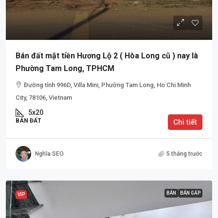
Bán đất mặt tiền Hương Lộ 2 ( Hòa Long cũ ) nay là
Phường Tam Long, TPHCM
Đường tỉnh 996D, Villa Mini, Phường Tam Long, Ho Chi Minh
City, 78106, Vietnam
5x20
BÁN ĐẤT
Chi tiết
Nghĩa SEO
5 tháng trước
BÁN
BÁN GẤP
VIP