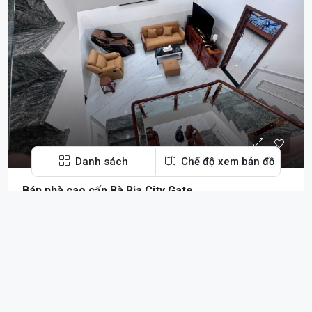
Danh sách
Chế độ xem bản đồ
Bán nhà cao cấp Bà Rịa City Gate
Bà Rịa, Ho Chi Minh City, Vietnam
6x20
BÁN NHÀ
Chi tiết
Nghĩa SEO
5 tháng trước